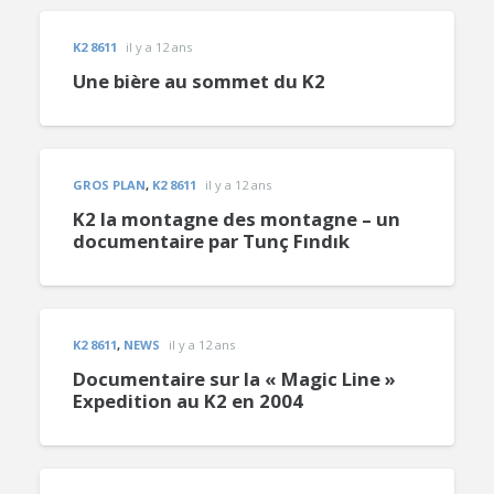
K2 8611
il y a 12 ans
Une bière au sommet du K2
GROS PLAN
,
K2 8611
il y a 12 ans
K2 la montagne des montagne – un
documentaire par Tunç Fındık
K2 8611
,
NEWS
il y a 12 ans
Documentaire sur la « Magic Line »
Expedition au K2 en 2004