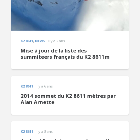
K2 8611
,
NEWS
il y a 2 ans
Mise à jour de la liste des
summiteers français du K2 8611m
K2 8611
il y a 6 ans
2014 sommet du K2 8611 mètres par
Alan Arnette
K2 8611
il y a 8 ans