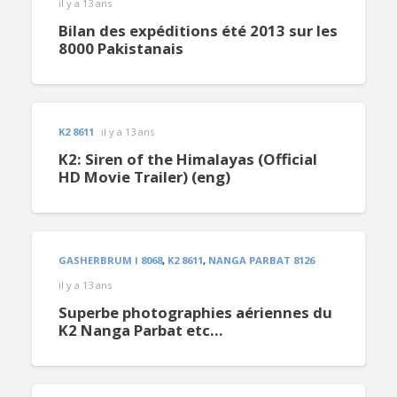
il y a 13 ans
Bilan des expéditions été 2013 sur les
8000 Pakistanais
K2 8611
il y a 13 ans
K2: Siren of the Himalayas (Official
HD Movie Trailer) (eng)
GASHERBRUM I 8068
,
K2 8611
,
NANGA PARBAT 8126
il y a 13 ans
Superbe photographies aériennes du
K2 Nanga Parbat etc…