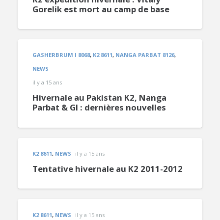
Gorelik est mort au camp de base
GASHERBRUM I 8068
,
K2 8611
,
NANGA PARBAT 8126
,
NEWS
il y a 15 ans
Hivernale au Pakistan K2, Nanga
Parbat & GI : dernières nouvelles
K2 8611
,
NEWS
il y a 15 ans
Tentative hivernale au K2 2011-2012
K2 8611
,
NEWS
il y a 15 ans