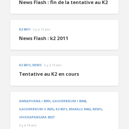
News Flash : fin de la tentative au K2
K2 8611
il y a 15 ans
News Flash : k2 2011
K2 8611
,
NEWS
il y a 15 ans
Tentative au K2 en cours
ANNAPURNA I 8091
,
GASHERBRUM I 8068
,
GASHERBRUM II 8035
,
K2 8611
,
MAKALU 8463
,
NEWS
,
SHISHAPANGMA 8027
il y a 16 ans