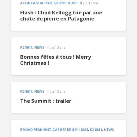
ACONCAGUA 6962
,
K2 8611
,
NEWS
il y a 12 ans
Flash : Chad Kellogg tué par une
chute de pierre en Patagonie
K2 8611
,
NEWS
il y a 13 ans
Bonnes fêtes à tous ! Merry
Christmas !
K2 8611
,
NEWS
il y a 13 ans
The Summit : trailer
BROAD PEAK 8047
,
GASHERBRUM I 8068
,
K2 8611
,
NEWS