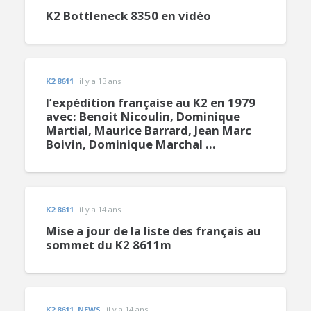
K2 Bottleneck 8350 en vidéo
K2 8611
il y a 13 ans
l’expédition française au K2 en 1979
avec: Benoit Nicoulin, Dominique
Martial, Maurice Barrard, Jean Marc
Boivin, Dominique Marchal …
K2 8611
il y a 14 ans
Mise a jour de la liste des français au
sommet du K2 8611m
K2 8611
,
NEWS
il y a 14 ans