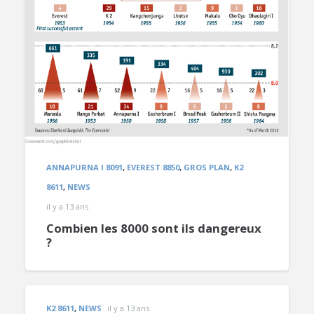
ANNAPURNA I 8091
,
EVEREST 8850
,
GROS PLAN
,
K2
8611
,
NEWS
il y a 13 ans
Combien les 8000 sont ils dangereux
?
K2 8611
,
NEWS
il y a 13 ans