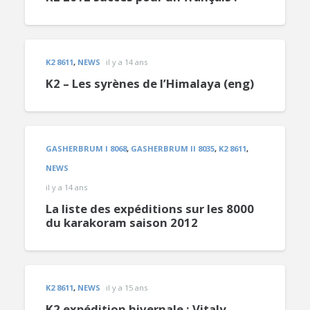
K2 8611
,
NEWS
il y a 14 ans
K2 – Les syrènes de l’Himalaya (eng)
GASHERBRUM I 8068
,
GASHERBRUM II 8035
,
K2 8611
,
NEWS
il y a 14 ans
La liste des expéditions sur les 8000
du karakoram saison 2012
K2 8611
,
NEWS
il y a 15 ans
K2 expédition hivernale : Vitaly