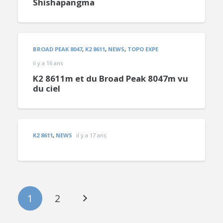
Shishapangma
BROAD PEAK 8047
,
K2 8611
,
NEWS
,
TOPO EXPE
il y a 16 ans
K2 8611m et du Broad Peak 8047m vu
du ciel
K2 8611
,
NEWS
il y a 17 ans
1
2