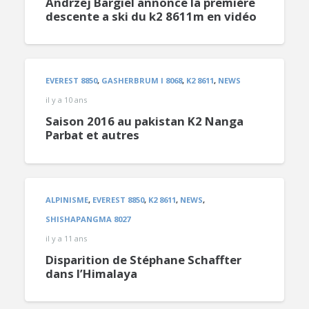
Andrzej Bargiel annonce la première
descente a ski du k2 8611m en vidéo
EVEREST 8850
,
GASHERBRUM I 8068
,
K2 8611
,
NEWS
il y a 10 ans
Saison 2016 au pakistan K2 Nanga
Parbat et autres
ALPINISME
,
EVEREST 8850
,
K2 8611
,
NEWS
,
SHISHAPANGMA 8027
il y a 11 ans
Disparition de Stéphane Schaffter
dans l’Himalaya