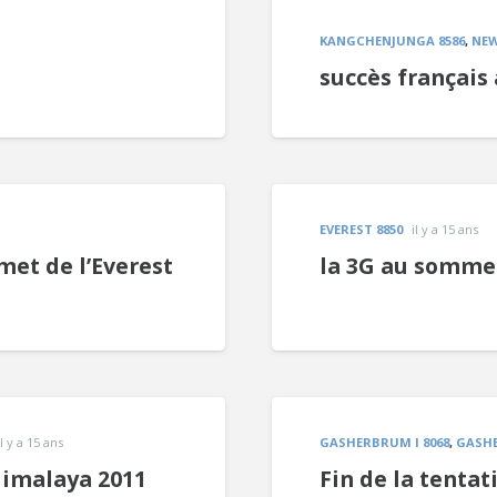
KANGCHENJUNGA 8586
,
NE
succès français
EVEREST 8850
il y a 15 ans
et de l’Everest
la 3G au sommet
il y a 15 ans
GASHERBRUM I 8068
,
GASHE
Himalaya 2011
Fin de la tenta