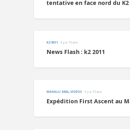
tentative en face nord du K2
K2 8611
il y a 15 ans
News Flash : k2 2011
MAKALU 8463
,
VIDÉOS
il y a 15 ans
Expédition First Ascent au M