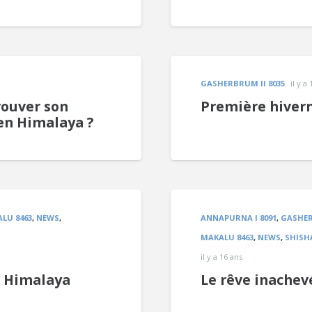
GASHERBRUM II 8035
il y a
ouver son
Première hivern
en Himalaya ?
LU 8463
,
NEWS
,
ANNAPURNA I 8091
,
GASHER
MAKALU 8463
,
NEWS
,
SHISH
il y a 16 ans
n Himalaya
Le rêve inachev