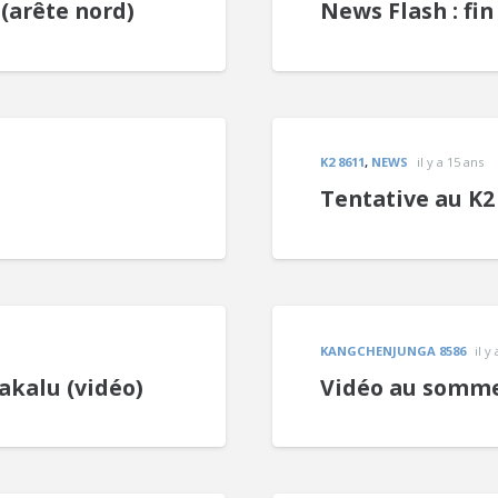
 (arête nord)
News Flash : fin
K2 8611
,
NEWS
il y a 15 ans
Tentative au K2
KANGCHENJUNGA 8586
il y
akalu (vidéo)
Vidéo au somme