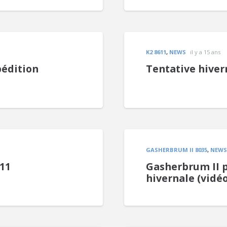
K2 8611
,
NEWS
il y a 15 ans
pédition
Tentative hiver
GASHERBRUM II 8035
,
NEWS
11
Gasherbrum II 
hivernale (vidéo