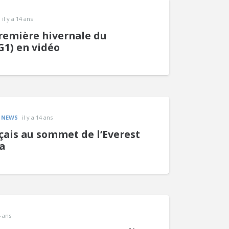
il y a 14 ans
remière hivernale du
1) en vidéo
,
NEWS
il y a 14 ans
nçais au sommet de l’Everest
a
4 ans