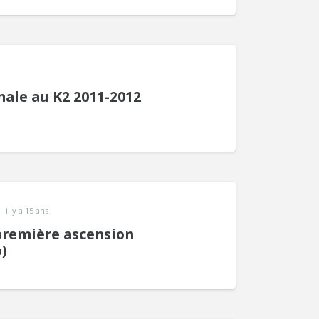
nale au K2 2011-2012
il y a 15 ans
première ascension
)