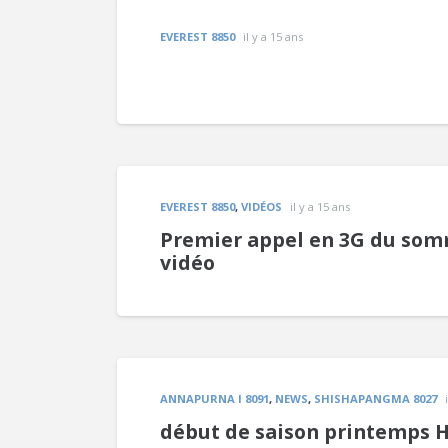
EVEREST 8850
il y a 15 ans
EVEREST 8850
,
VIDÉOS
il y a 15 ans
Premier appel en 3G du somm
vidéo
ANNAPURNA I 8091
,
NEWS
,
SHISHAPANGMA 8027
début de saison printemps 