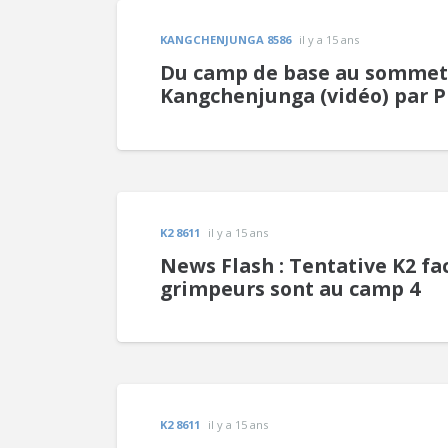
KANGCHENJUNGA 8586
il y a 15 ans
Du camp de base au sommet
Kangchenjunga (vidéo) par P
K2 8611
il y a 15 ans
News Flash : Tentative K2 fa
grimpeurs sont au camp 4
K2 8611
il y a 15 ans