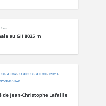
 16 ans
ale au GII 8035 m
BRUM I 8068
,
GASHERBRUM II 8035
,
K2 8611
,
APANGMA 8027
é de Jean-Christophe Lafaille