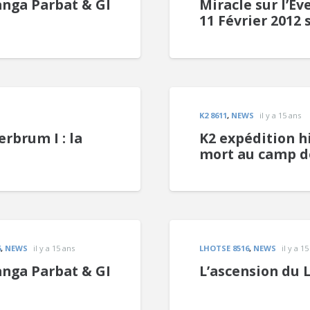
anga Parbat & GI
Miracle sur l’E
11 Février 2012 
K2 8611
,
NEWS
il y a 15 ans
rbrum I : la
K2 expédition hi
mort au camp d
6
,
NEWS
il y a 15 ans
LHOTSE 8516
,
NEWS
il y a 1
anga Parbat & GI
L’ascension du 