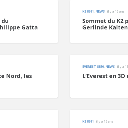
K2 8611
,
NEWS
il y a 15 ans
 du
Sommet du K2 pa
hilippe Gatta
Gerlinde Kalte
EVEREST 8850
,
NEWS
il y a 1
ce Nord, les
L’Everest en 3D 
K2 8611
il y a 15 ans