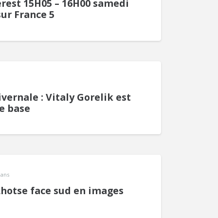
verest 15H05 – 16H00 samedi
sur France 5
vernale : Vitaly Gorelik est
e base
5 ans
Lhotse face sud en images