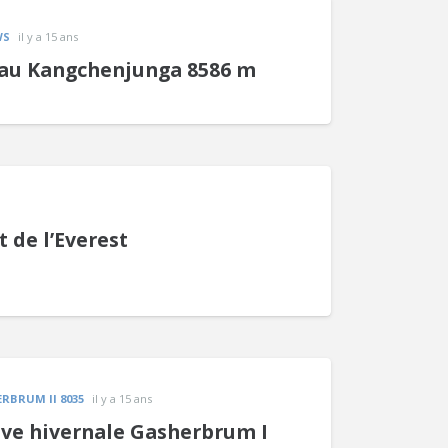
WS
il y a 15 ans
 au Kangchenjunga 8586 m
 de l’Everest
RBRUM II 8035
il y a 15 ans
tive hivernale Gasherbrum I