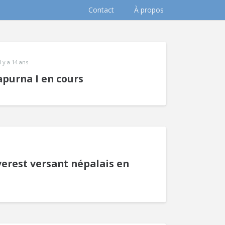
Contact
À propos
il y a 14 ans
purna I en cours
verest versant népalais en