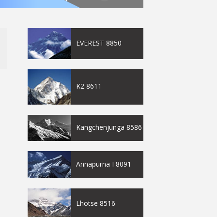
EVEREST 8850
K2 8611
Kangchenjunga 8586
Annapurna I 8091
Lhotse 8516