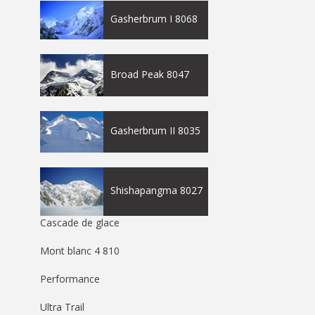
Gasherbrum I 8068
Broad Peak 8047
Gasherbrum II 8035
Shishapangma 8027
Cascade de glace
Mont blanc 4 810
Performance
Ultra Trail