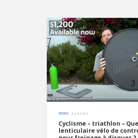
NEWS
il y a 2 ans
Cyclisme – triathlon – Que
lenticulaire vélo de cont
pour freinage à disques ?