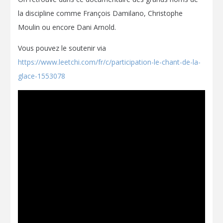
la discipline comme François Damilano, Christophe
Moulin ou encore Dani Arnold.
Vous pouvez le soutenir via
https://www.leetchi.com/fr/c/participation-le-chant-de-la-
glace-1553078