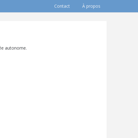
Contact
À propos
rdée autonome.