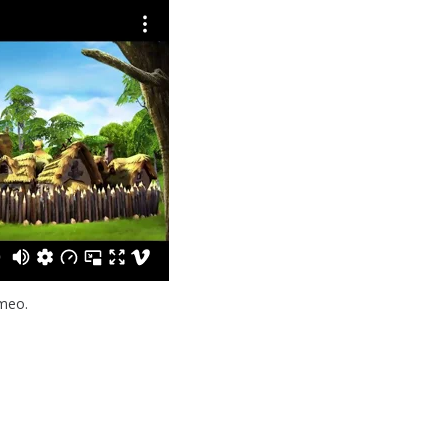
imeo
.