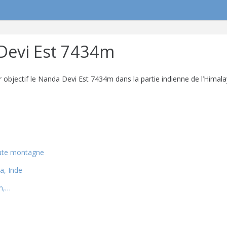
Devi Est 7434m
r objectif le Nanda Devi Est 7434m dans la partie indienne de l’Hima
haute montagne
a, Inde
 m,…