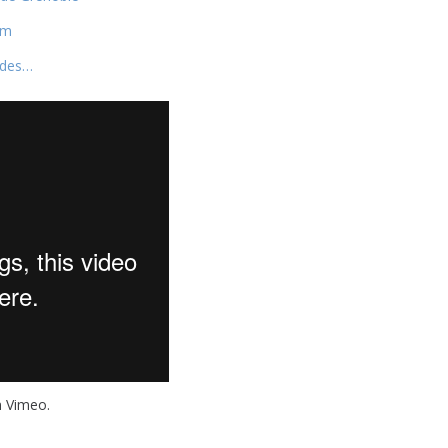
 m
r des…
n
Vimeo
.