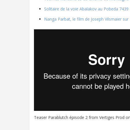
Solitaire de la voie Abalakov au Pobeda 7439
Nanga Parbat, le film de Joseph Vilsmaier su
Teaser Parablutch épisode 2
from
Vertiges Prod
o