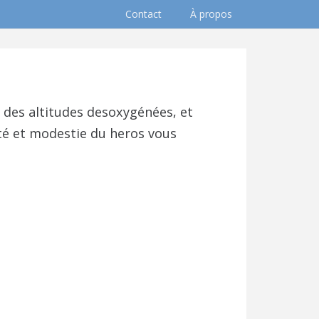
Contact
À propos
n
 des altitudes desoxygénées, et
cité et modestie du heros vous