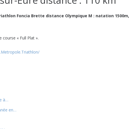
-sur-Eure distance : 110 km
riathlon Foncia Brette distance Olympique M : natation 1500m
 course « Full Plat ».
Metropole.Triathlon/
re à…
année en…