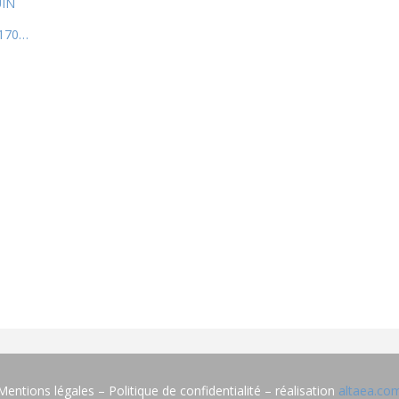
UIN
 170…
Mentions légales – Politique de confidentialité – réalisation
altaea.co