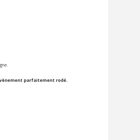
m
gne.
n évènement parfaitement rodé.