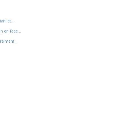
iani et…
on en face…
 vraiment…