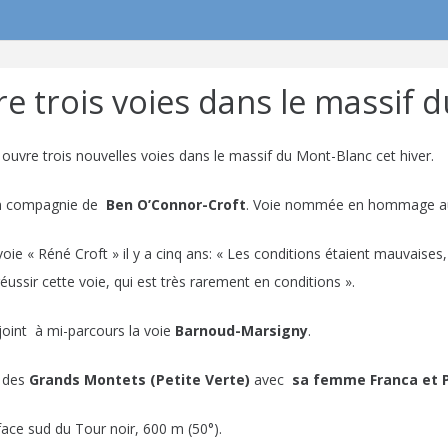
e trois voies dans le massif 
uvre trois nouvelles voies dans le massif du Mont-Blanc cet hiver.
 compagnie de
Ben O’Connor-Croft
. Voie nommée en hommage au
oie « Réné Croft » il y a cinq ans: « Les conditions étaient mauvaises, 
éussir cette voie, qui est très rarement en conditions ».
joint à mi-parcours la
voie
Barnoud-Marsigny
.
e des
Grands Montets (Petite Verte)
avec
sa femme Franca et P
ace sud du Tour noir, 600 m (50°).