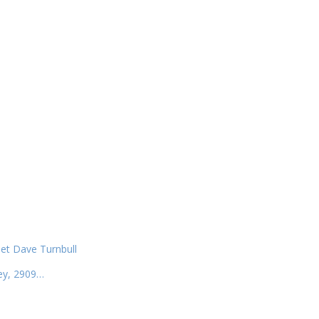
 et Dave Turnbull
key, 2909…