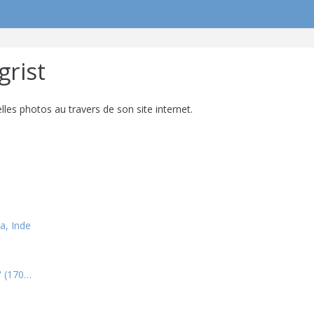
grist
lles photos au travers de son site internet.
a, Inde
" (170…
0