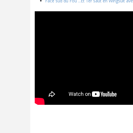
Face sud du Fou ...Et 1er saut en Wingsuit av