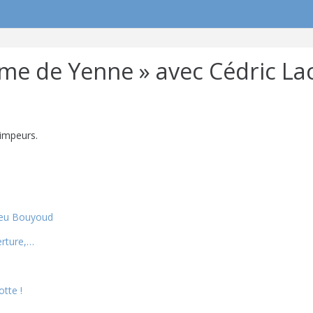
me de Yenne » avec Cédric Lac
rimpeurs.
hieu Bouyoud
erture,…
otte !