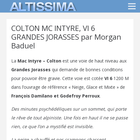
COLTON MC INTYRE, VI 6
GRANDES JORASSES par Morgan
Baduel
La
Mac Intyre – Colton
est une voie de haut niveau aux
Grandes Jorasses
qui demande de bonnes conditions
pour pouvoir être gravie. Cette voie est cotée
VI 6
1200 M
dans l’ouvrage de référence « Neige, Glace et Mixte » de
François Damilano et Godefroy Perroux
.
Des minutes psychédéliques sur un sommet, qui porte
le rêve de tout alpiniste. Une fois en haut il ne se passe
rien, ce que l’on a mystifié est invisible.
La neige a chauffé et nos crampons chassent