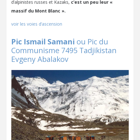
d’alpinistes russes et Kazaks,
c’est un peu leur «
massif du Mont Blanc ».
voir les voies d’ascension
Pic Ismail Samani
ou Pic du
Communisme 7495 Tadjikistan
Evgeny Abalakov