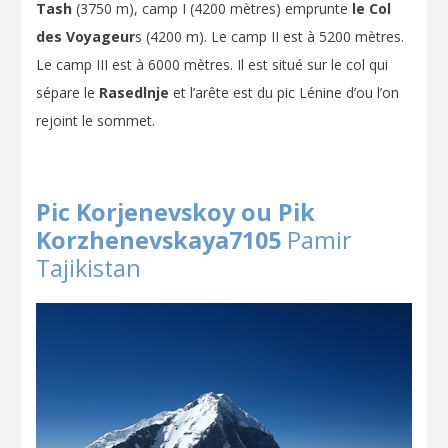
Tash
(3750 m), camp I (4200 mètres) emprunte
le Col
des Voyageur
s (4200 m). Le camp II est à 5200 mètres.
Le camp III est à 6000 mètres. Il est situé sur le col qui
sépare le
Rasedlnje
et l’arête est du pic Lénine d’ou l’on
rejoint le sommet.
Pic Korjenevskoy ou Pik
Korzhenevskaya7105
Pamir
Tajikistan