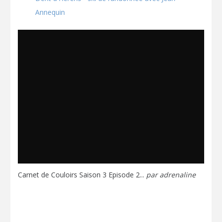
Annequin
Carnet de Couloirs Saison 3 Episode 2...
par
adrenaline