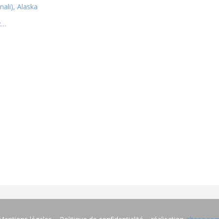
ali), Alaska
:…