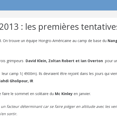
2013 : les premières tentative
13. On trouve un équipe Hongro-Américaine au camp de base du
Nang
rois grimpeurs
David Klein, Zoltan Robert et Ian Overton
pour une
 à leur camp 1( 4900m). Ils devraient être rejoint dans les jours qui v
Mahdi Gholipour, IR
 faire le sommet en solitaire du
Mc Kinley
en janvier.
st un facteur déterminant car se faire piéger en altitude avec les 
’en sortir.