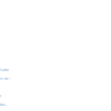
railer
n ski !
r
r des…